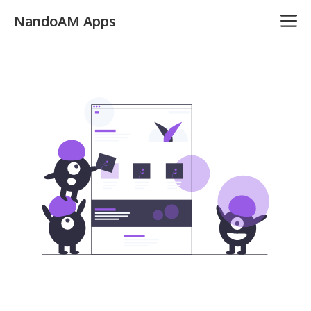
Saltar
M
NandoAM Apps
al
contenido